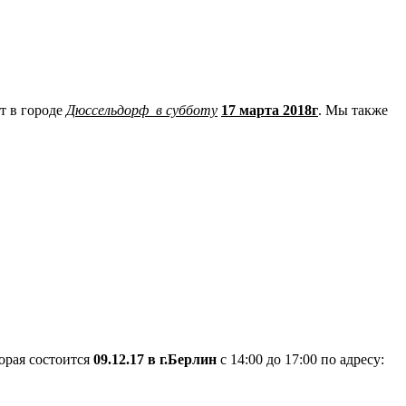
т в городе
Дюссельдорф в субботу
17 марта 2018г
. Мы также
орая состоится
09.12.17 в г.Берлин
с 14:00 до 17:00 по адресу: