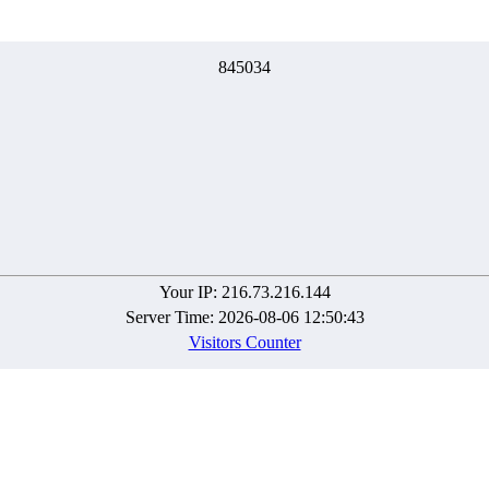
8
4
5
0
3
4
Your IP: 216.73.216.144
Server Time: 2026-08-06 12:50:43
Visitors Counter