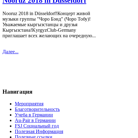
Nooruz 2018 in Düsseldorf
Nooruz 2018 in Düsseldorf!Концерт живой
музыки группы "Чоро Бэнд" (Чоро Тобу)!
Уважаемые кыргызстанцы и друзья
Кыргызстана!KyrgyzClub-Germany
приглашает всех желающих на очередную...
Далее...
Навигация
Мероприятия
Благотворительность
Учеба в Германии
Au-Pair в Германии
FSJ Социальный год
Полезная Информация
Полезные ссылки